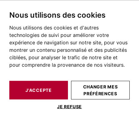
Nous utilisons des cookies
Nous utilisons des cookies et d'autres
BARNES TOULOUSE
NOS BIENS DE PRESTIGE À LA VENTE
technologies de suivi pour améliorer votre
Appartement Balma
expérience de navigation sur notre site, pour vous
montrer un contenu personnalisé et des publicités
Appartements à vendre à Balma
ciblées, pour analyser le trafic de notre site et
pour comprendre la provenance de nos visiteurs.
NOS BIENS À ACHETER
CHANGER MES
Aucun résultat pour cette recherche
J'ACCEPTE
PRÉFÉRENCES
JE REFUSE