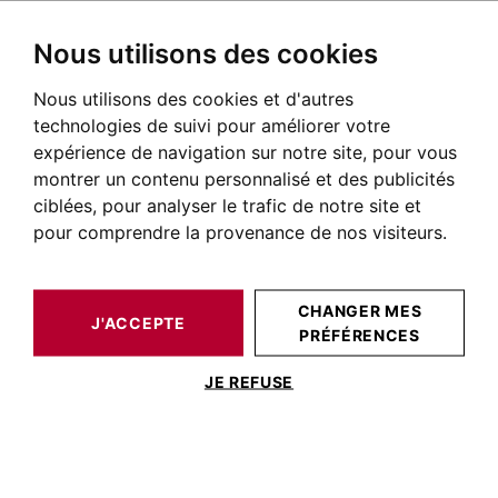
Nous utilisons des cookies
Nous utilisons des cookies et d'autres
BARNES TOULOUSE
HONORAIRES
technologies de suivi pour améliorer votre
expérience de navigation sur notre site, pour vous
Honoraires de l'agence
montrer un contenu personnalisé et des publicités
immobilière BARNES
ciblées, pour analyser le trafic de notre site et
Toulouse
pour comprendre la provenance de nos visiteurs.
TRANSACTION
CHANGER MES
J'ACCEPTE
PRÉFÉRENCES
→ 6
% TTC du montant du prix de vente. Honoraries
JE REFUSE
charge vendeur, exceptionnellement charge acheteur
L’agence ne peut recevoir ni détenir d'autres fonds,
effets ou valeurs que ceux représentatifs de sa