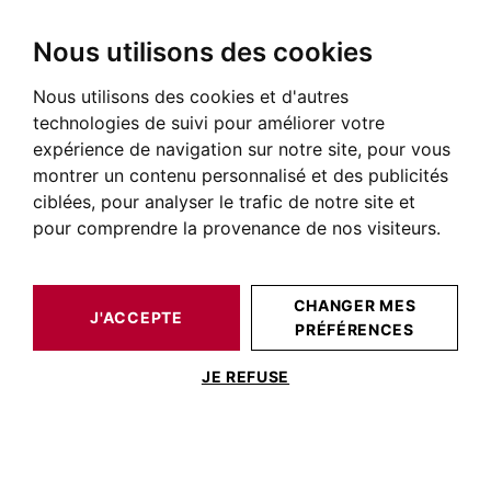
Nous utilisons des cookies
Nous utilisons des cookies et d'autres
BARNES TOULOUSE
NOS BIENS DE PRESTIGE À LA VENTE
technologies de suivi pour améliorer votre
Immobilier Toulouse
expérience de navigation sur notre site, pour vous
montrer un contenu personnalisé et des publicités
Annonces immobilières à Toulouse et aux environs
ciblées, pour analyser le trafic de notre site et
pour comprendre la provenance de nos visiteurs.
NOS BIENS À ACHETER
CHANGER MES
J'ACCEPTE
PRÉFÉRENCES
JE REFUSE