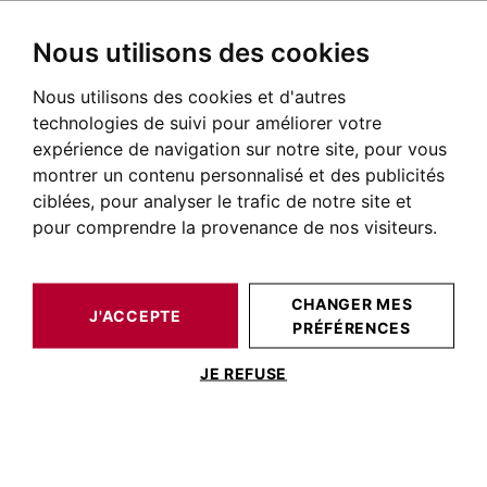
Nous utilisons des cookies
Nous utilisons des cookies et d'autres
BARNES TOULOUSE
PLAN DU SITE
technologies de suivi pour améliorer votre
expérience de navigation sur notre site, pour vous
Plan du site
montrer un contenu personnalisé et des publicités
ciblées, pour analyser le trafic de notre site et
Accueil
pour comprendre la provenance de nos visiteurs.
Immobilier Vieille Toulouse
Immobilier Azas
Immobilier Lézat-sur-Lèze
CHANGER MES
J'ACCEPTE
Immobilier Saint-Jory
PRÉFÉRENCES
Immobilier Montastruc-la-Conseillère
Appartement quartier Saint-Etienne Toulouse
JE REFUSE
Appartement Saint Cyprien Toulouse
Immobilier Saint-Etienne Toulouse
Achat appartement Toulouse
Achat maison Toulouse
Appartement Carmes Toulouse