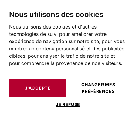
Nous utilisons des cookies
Nous utilisons des cookies et d'autres
BARNES TOULOUSE
NOS BIENS DE PRESTIGE À LA VENTE
technologies de suivi pour améliorer votre
Immobilier Cornebarrieu
expérience de navigation sur notre site, pour vous
montrer un contenu personnalisé et des publicités
Annonces immobilière à Cornebarrieu
ciblées, pour analyser le trafic de notre site et
pour comprendre la provenance de nos visiteurs.
NOS BIENS À ACHETER
CHANGER MES
Aucun résultat pour cette recherche
J'ACCEPTE
PRÉFÉRENCES
JE REFUSE