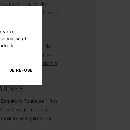
itez pas à nous rendre
market susceptibles de vous
onseiller.
r votre
ous accueillent dans
sonnalisé et
ndre la
du
marché immobilier de
notre site, n'hésitez pas à
tous nos
biens immobiliers à
JE REFUSE
 BARNES
d'Esquirol à Toulouse
? Nos
 Vous bénéficierez avec
obilière à Esquirol
dans