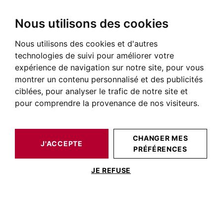
Nous utilisons des cookies
Nous utilisons des cookies et d'autres
BARNES TOULOUSE
NOS BIENS DE PRESTIGE À LA VENTE
technologies de suivi pour améliorer votre
Immobilier Nogaro
expérience de navigation sur notre site, pour vous
montrer un contenu personnalisé et des publicités
Annonces immobilières à Nogaro
ciblées, pour analyser le trafic de notre site et
pour comprendre la provenance de nos visiteurs.
NOS BIENS À ACHETER
CHANGER MES
Aucun résultat pour cette recherche
J'ACCEPTE
PRÉFÉRENCES
JE REFUSE