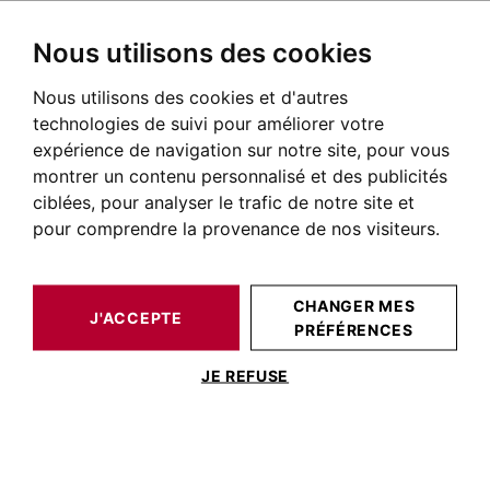
Nous utilisons des cookies
Nous utilisons des cookies et d'autres
BARNES TOULOUSE
NOS BIENS DE PRESTIGE À LA VENTE
technologies de suivi pour améliorer votre
Immobilier Tournefeuille
expérience de navigation sur notre site, pour vous
montrer un contenu personnalisé et des publicités
Annonces immobilières à Tournefeuille
ciblées, pour analyser le trafic de notre site et
pour comprendre la provenance de nos visiteurs.
NOS BIENS À ACHETER
CHANGER MES
Aucun résultat pour cette recherche
J'ACCEPTE
PRÉFÉRENCES
JE REFUSE