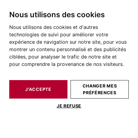
Nous utilisons des cookies
Nous utilisons des cookies et d'autres
BARNES TOULOUSE
NOS BIENS DE PRESTIGE À LA VENTE
technologies de suivi pour améliorer votre
Maison Tournefeuille
expérience de navigation sur notre site, pour vous
montrer un contenu personnalisé et des publicités
Maisons et villas à vendre à Tournefeuille
ciblées, pour analyser le trafic de notre site et
pour comprendre la provenance de nos visiteurs.
NOS BIENS À ACHETER
CHANGER MES
Aucun résultat pour cette recherche
J'ACCEPTE
PRÉFÉRENCES
JE REFUSE