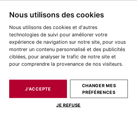
Nous utilisons des cookies
Nous utilisons des cookies et d'autres
BARNES TOULOUSE
NOS BIENS DE PRESTIGE À LA VENTE
technologies de suivi pour améliorer votre
Achat appartement Capitole
expérience de navigation sur notre site, pour vous
montrer un contenu personnalisé et des publicités
Toulouse
ciblées, pour analyser le trafic de notre site et
pour comprendre la provenance de nos visiteurs.
Annonces d'appartements à vendre quartier Capitole
à Toulouse
NOS BIENS À ACHETER
CHANGER MES
J'ACCEPTE
PRÉFÉRENCES
JE REFUSE