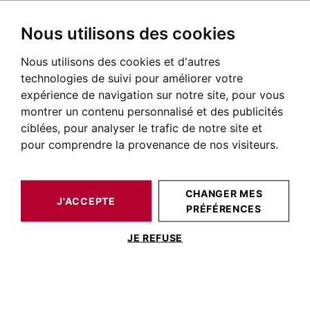
Nous utilisons des cookies
Nous utilisons des cookies et d'autres
BARNES TOULOUSE
NOS BIENS DE PRESTIGE À LA VENTE
technologies de suivi pour améliorer votre
Maison Esquirol Toulouse
expérience de navigation sur notre site, pour vous
montrer un contenu personnalisé et des publicités
Maisons et villas à vendre quartier Esquirol à Toulouse
ciblées, pour analyser le trafic de notre site et
pour comprendre la provenance de nos visiteurs.
NOS BIENS À ACHETER
CHANGER MES
Aucun résultat pour cette recherche
J'ACCEPTE
PRÉFÉRENCES
JE REFUSE