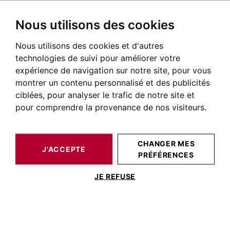
Nous utilisons des cookies
Nous utilisons des cookies et d'autres
BARNES TOULOUSE
NOS BIENS DE PRESTIGE À LA VENTE
technologies de suivi pour améliorer votre
Maison Lectoure
expérience de navigation sur notre site, pour vous
montrer un contenu personnalisé et des publicités
Maisons et villas à vendre à Lectoure
ciblées, pour analyser le trafic de notre site et
pour comprendre la provenance de nos visiteurs.
NOS BIENS À ACHETER
CHANGER MES
J'ACCEPTE
PRÉFÉRENCES
JE REFUSE