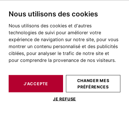
Nous utilisons des cookies
Nous utilisons des cookies et d'autres
BARNES TOULOUSE
NOS BIENS DE PRESTIGE À LA VENTE
LECTOURE
GERS
MAISON / VILLA LECTOURE 587 M²
technologies de suivi pour améliorer votre
expérience de navigation sur notre site, pour vous
montrer un contenu personnalisé et des publicités
ciblées, pour analyser le trafic de notre site et
pour comprendre la provenance de nos visiteurs.
CHANGER MES
J'ACCEPTE
PRÉFÉRENCES
MAISON / VILLA LECTOURE 587 M²
JE REFUSE
LECTOURE, HOTEL PARTICULIER DU
XVIIème AVEC JARDIN, PISCINE