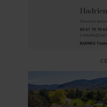
Hadrie
Directeur asso
05 61 75 70 6
h.debelle@barn
BARNES Toul
C