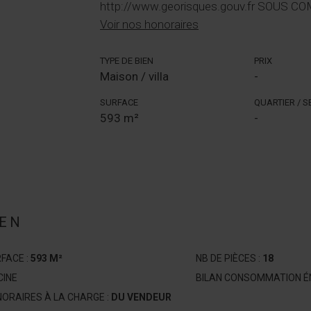
http://www.georisques.gouv.fr SOUS 
Voir nos honoraires
TYPE DE BIEN
PRIX
Maison / villa
-
SURFACE
QUARTIER / 
593 m²
-
IEN
FACE :
593 M²
NB DE PIÈCES :
18
CINE
BILAN CONSOMMATION ÉN
ORAIRES À LA CHARGE :
DU VENDEUR