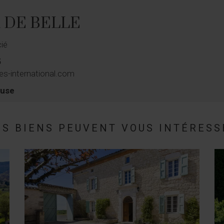
n DE BELLE
cié
5
es-international.com
ouse
ES BIENS PEUVENT VOUS INTÉRESS