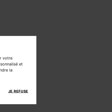
r votre
sonnalisé et
ndre la
JE REFUSE