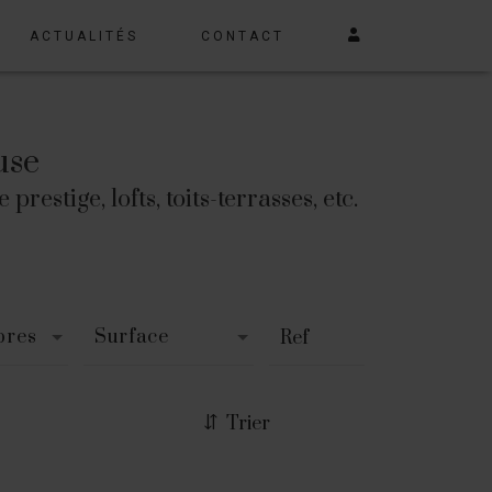
ACTUALITÉS
CONTACT
use
stige, lofts, toits-terrasses, etc.
bres
Surface
Trier