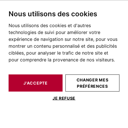
Nous utilisons des cookies
Nous utilisons des cookies et d'autres
BARNES TOULOUSE
NOS BIENS DE PRESTIGE À LA VENTE
LISLE-SUR-TARN
AUTOUR DE TOULOUSE
MAISON / VILLA LISLE-SUR-TARN 1 300 M²
technologies de suivi pour améliorer votre
expérience de navigation sur notre site, pour vous
montrer un contenu personnalisé et des publicités
ciblées, pour analyser le trafic de notre site et
pour comprendre la provenance de nos visiteurs.
CHANGER MES
J'ACCEPTE
PRÉFÉRENCES
MAISON / VILLA LISLE-SUR-TARN 1 300 M²
JE REFUSE
Propriété de caractère – Manoir / Hôtel
de charme –