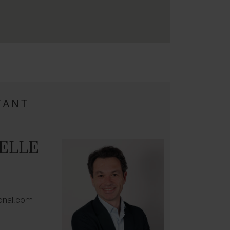
TANT
BELLE
ional.com