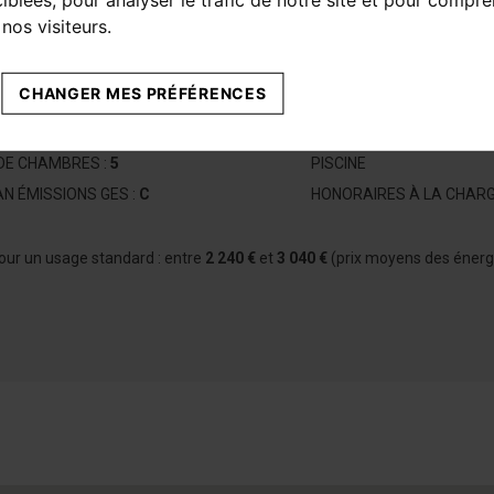
nos visiteurs.
IEN
CHANGER MES PRÉFÉRENCES
FACE :
262 M²
TERRAIN :
430 M²
DE CHAMBRES :
5
PISCINE
AN ÉMISSIONS GES :
C
HONORAIRES À LA CHARG
our un usage standard : entre
2 240 €
et
3 040 €
(prix moyens des énerg