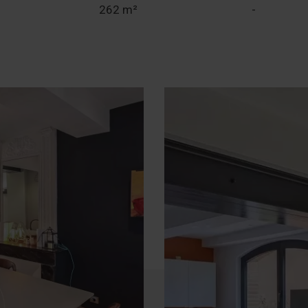
262 m²
-