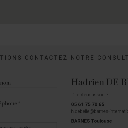
ATIONS CONTACTEZ NOTRE CONSUL
Hadrien DE 
énom
Directeur associé
éphone
05 61 75 70 65
h.debelle@barnes-internat
BARNES Toulouse