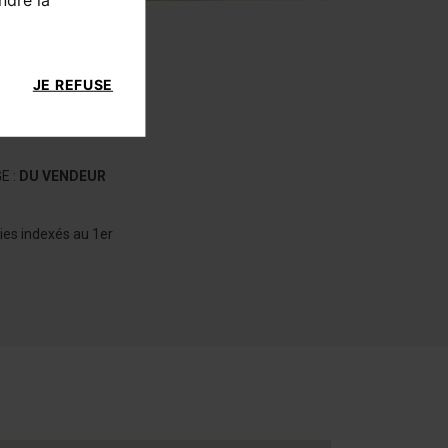
JE REFUSE
E :
DU VENDEUR
ies indexés au 1er