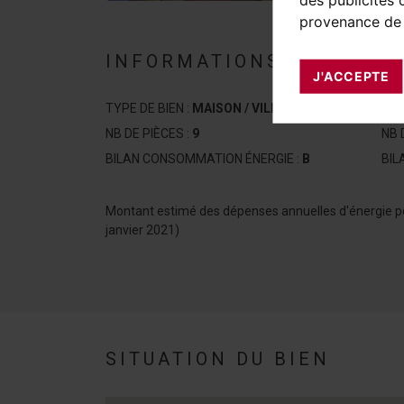
provenance de 
INFORMATIONS SUR LE B
J'ACCEPTE
TYPE DE BIEN :
MAISON / VILLA
SUR
NB DE PIÈCES :
9
NB 
BILAN CONSOMMATION ÉNERGIE :
B
BIL
Montant estimé des dépenses annuelles d'énergie p
janvier 2021)
SITUATION DU BIEN