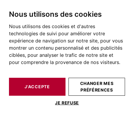
Nous utilisons des cookies
Nous utilisons des cookies et d'autres
BARNES TOULOUSE
NOS BIENS DE PRESTIGE À LA VENTE
ROUFFIAC-TOLOSAN
ROUFFIAC-TOLOSAN
MAISON / VILLA ROUFFIAC-TOLOSAN 425 M²
technologies de suivi pour améliorer votre
expérience de navigation sur notre site, pour vous
montrer un contenu personnalisé et des publicités
ciblées, pour analyser le trafic de notre site et
pour comprendre la provenance de nos visiteurs.
CHANGER MES
J'ACCEPTE
MAISON / VILLA ROUFFIAC-TOLOSAN 425
PRÉFÉRENCES
M²
JE REFUSE
ROUFFIAC-TOLOSAN MAISON DE
MAITRE DE 425 M2 SUR PARC ARBORÉ