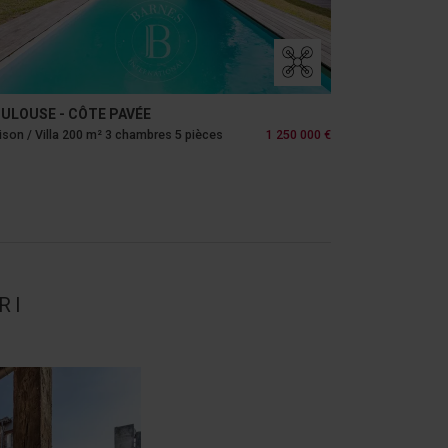
ULOUSE - LE BUSCA
TOULOUSE -
son / Villa 188 m² 5 chambres 6 pièces
1 350 000 €
Appartement 2
RI