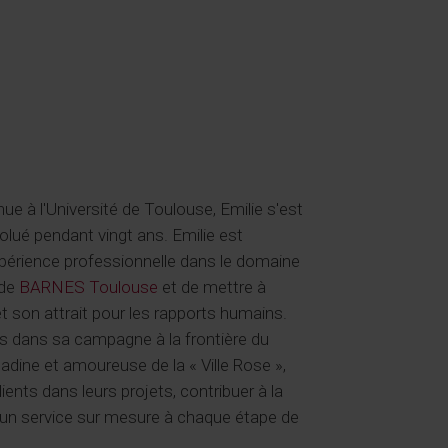
nue à l'Université de Toulouse, Emilie s'est
volué pendant vingt ans. Emilie est
érience professionnelle dans le domaine
 de
BARNES Toulouse
et de mettre à
 son attrait pour les rapports humains.
ts dans sa campagne à la frontière du
tadine et amoureuse de la « Ville Rose »,
nts dans leurs projets, contribuer à la
nt un service sur mesure à chaque étape de