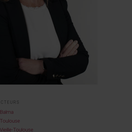
ECTEURS
Balma
Toulouse
Vieille-Toulouse