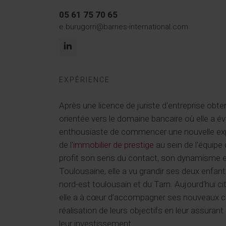
05 61 75 70 65
e.burugorri@barnes-international.com
EXPÉRIENCE
Après une licence de juriste d'entreprise obte
orientée vers le domaine bancaire où elle a é
enthousiaste de commencer une nouvelle exp
de l'
immobilier de prestige
au sein de l'équipe
profit son sens du contact, son dynamisme et
Toulousaine, elle a vu grandir ses deux enfan
nord-est toulousain et du Tarn. Aujourd'hui ci
elle a à cœur d’accompagner ses nouveaux clie
réalisation de leurs objectifs en leur assura
leur investissement.