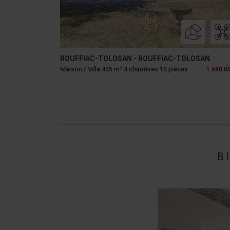
OSAN
POUCHARRAMET - AUTOUR DE TOULOUSE
1 680 000 €
Maison / Villa 380 m² 8 chambres 12 pièces
790 0
B