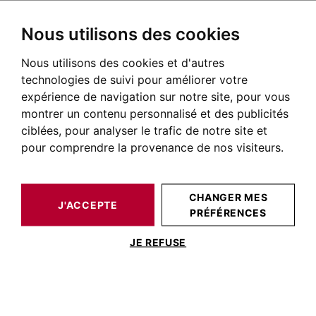
Nous utilisons des cookies
Nous utilisons des cookies et d'autres
BARNES TOULOUSE
NOS BIENS DE PRESTIGE À LA VENTE
SAINT-MARTORY
PYRÉNÉES
MAISON / VILLA SAINT-MARTORY 338 M²
technologies de suivi pour améliorer votre
expérience de navigation sur notre site, pour vous
montrer un contenu personnalisé et des publicités
ciblées, pour analyser le trafic de notre site et
pour comprendre la provenance de nos visiteurs.
CHANGER MES
J'ACCEPTE
PRÉFÉRENCES
MAISON / VILLA SAINT-MARTORY 338 M²
JE REFUSE
PROCHE SAINT MARTORY, MAISON
340M² VUE PYRENEES, PISCINE ET