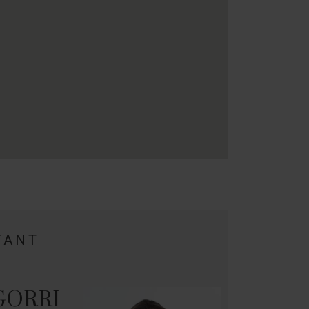
TANT
GORRI