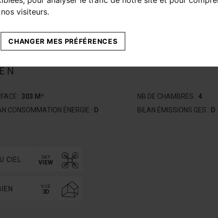
nos visiteurs.
CHANGER MES PRÉFÉRENCES
IEN
FACE :
303 M²
NB DE CHAMBRES :
4
AN CONSOMMATION ÉNERGIE :
D
BILAN ÉMISSIONS GES :
D
SKY
U CIEL
VIEW
VUE
BIEN
3D