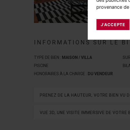
provenance de 
J'ACCEPTE
INFORMATIONS SUR LE B
TYPE DE BIEN :
MAISON / VILLA
SUR
PISCINE
BIL
HONORAIRES À LA CHARGE :
DU VENDEUR
PRENEZ DE LA HAUTEUR, VOTRE BIEN VU D
VUE 3D, UNE VISITE IMMERSIVE DE VOTRE 