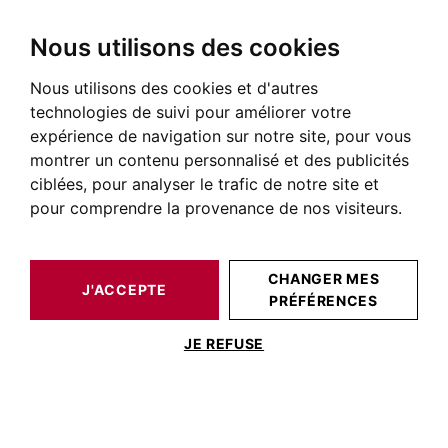
Nous utilisons des cookies
Nous utilisons des cookies et d'autres
BARNES TOULOUSE
NOS BIENS DE PRESTIGE À LA VENTE
TOULOUSE
CARMES TOULOUSE
APPARTEMENT TOULOUSE 140 M²
technologies de suivi pour améliorer votre
expérience de navigation sur notre site, pour vous
montrer un contenu personnalisé et des publicités
ciblées, pour analyser le trafic de notre site et
pour comprendre la provenance de nos visiteurs.
CHANGER MES
J'ACCEPTE
PRÉFÉRENCES
APPARTEMENT TOULOUSE 140 M²
JE REFUSE
Appartement aux Carmes - Charme de
l'ancien