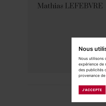
Mathias LEFEBVRE
Nous util
Nous utilisons 
expérience de n
des publicités 
provenance de 
J'ACCEPTE
BIENS À 