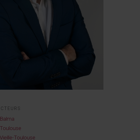
ECTEURS
Balma
Toulouse
Vieille-Toulouse