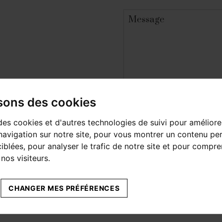
Message
isons des cookies
des cookies et d'autres technologies de suivi pour améliore
Les champs marqués d'une * sont ob
avigation sur notre site, pour vous montrer un contenu per
ciblées, pour analyser le trafic de notre site et pour compre
nos visiteurs.
CHANGER MES PRÉFÉRENCES
LA VENTE PROPOSÉS PAR MATHIAS