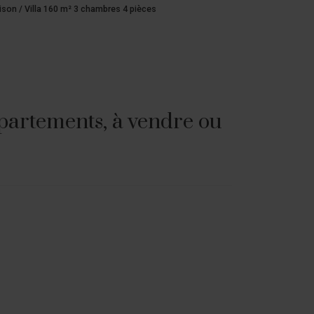
son / Villa 340 m² 6 chambres 7 pièces
Maison / Villa
partements, à vendre ou