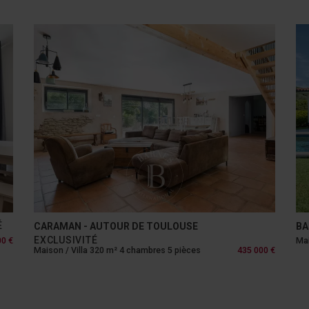
BALMA - BALMA
TO
Maison / Villa 200 m² 3 chambres 6 pièces
1 365 000 €
App
00 €