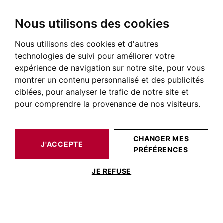
Nous utilisons des cookies
Nous utilisons des cookies et d'autres
BARNES TOULOUSE
NOS BIENS DE PRESTIGE VENDUS
MAISON / VILLA TOULOUSE
technologies de suivi pour améliorer votre
expérience de navigation sur notre site, pour vous
montrer un contenu personnalisé et des publicités
ciblées, pour analyser le trafic de notre site et
pour comprendre la provenance de nos visiteurs.
CHANGER MES
J'ACCEPTE
ESTIMER VOTRE
MAISON / VILLA
PRÉFÉRENCES
BIEN
TOULOUSE
JE REFUSE
VILLA D'ARCHITECTE AVEC VUE
DOMINANTE À 15 MINS DE BLAGNAC