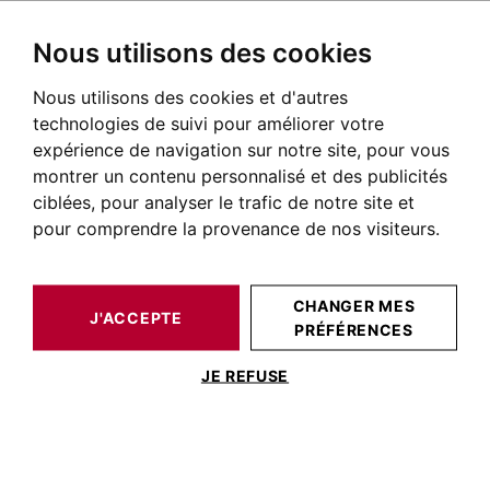
Nous utilisons des cookies
Nous utilisons des cookies et d'autres
BARNES TOULOUSE
NOS BIENS DE PRESTIGE À LA VENTE
MERVILLA
AUTOUR DE TOULOUSE
MAISON / VILLA MERVILLA 298 M²
technologies de suivi pour améliorer votre
expérience de navigation sur notre site, pour vous
montrer un contenu personnalisé et des publicités
ciblées, pour analyser le trafic de notre site et
pour comprendre la provenance de nos visiteurs.
CHANGER MES
J'ACCEPTE
PRÉFÉRENCES
MAISON / VILLA MERVILLA 298 M²
JE REFUSE
MERVILLA - MAISON D'ARCHITECTE
AVEC JARDIN ET PISCINE - VUE