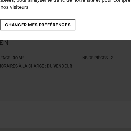
nos visiteurs.
CHANGER MES PRÉFÉRENCES
IEN
FACE :
30 M²
NB DE PIÈCES :
2
ORAIRES À LA CHARGE :
DU VENDEUR