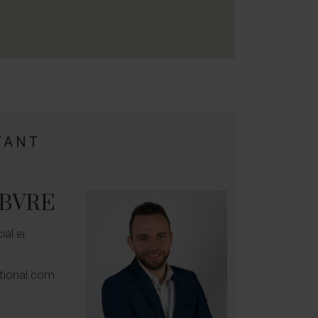
TANT
EBVRE
al ei
tional.com