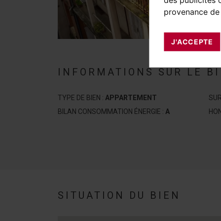
provenance de 
J'ACCEPTE
INFORMATIONS SUR LE B
TYPE DE BIEN :
APPARTEMENT
SUR
BILAN CONSOMMATION ÉNERGIE :
A
HON
SITUATION DU BIEN