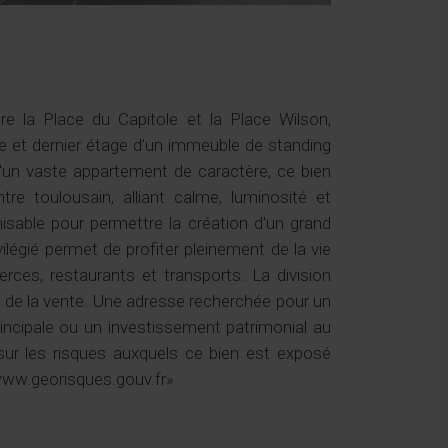
re la Place du Capitole et la Place Wilson,
 et dernier étage d'un immeuble de standing
 d'un vaste appartement de caractère, ce bien
re toulousain, alliant calme, luminosité et
misable pour permettre la création d'un grand
légié permet de profiter pleinement de la vie
ces, restaurants et transports. La division
re de la vente. Une adresse recherchée pour un
rincipale ou un investissement patrimonial au
ur les risques auxquels ce bien est exposé
 www.georisques.gouv.fr»