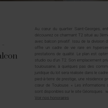
Au cœur du quartier Saint-Georges, ent
découvrez ce charmant T2 situé au 3ème
avec balcon privatif. Issu de la division
-
offre un cadre de vie rare en hypercent
alcon
prestations de qualité. Le plan est opti
studio ou d'un T2. Son emplacement privi
toulousaine, à quelques pas des commer
juridique du lot sera réalisée dans le cad
pied-à-terre de prestige, une résidence p
cœur de Toulouse. « Les informations s
sont disponibles sur le site Géorisques :
Voir nos honoraires