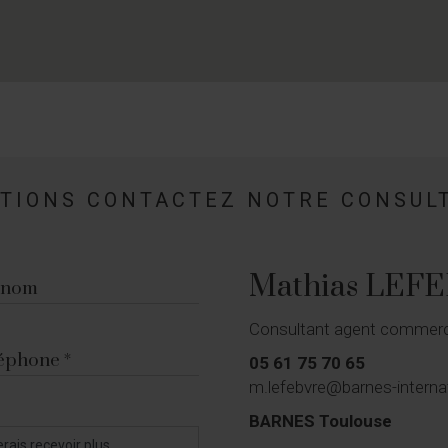
ATIONS CONTACTEZ NOTRE CONSUL
Mathias LEF
énom
Consultant agent commerci
éphone
05 61 75 70 65
m.lefebvre@barnes-interna
BARNES Toulouse