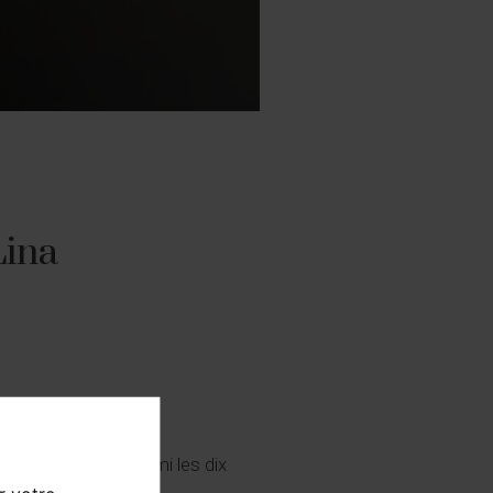
Lina
" a été classée parmi les dix