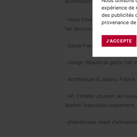
Nous utilisons 
architectes visionnaires de la d
expérience de n
des publicités 
- Visite Privée: Van Cleef & Arpels
provenance de 
fait découvrir sa boutique mythi
J'ACCEPTE
- Savoir-Faire: Les 75 ans de Po
- Design: Beauté du geste, l'art e
- Architecture & Jardins: Patric
- Art: Frédéric Jousset, les nouv
Warhol: l'exposition évènement.
- philanthropie, esprit d'entreprend