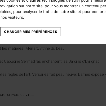
des cookies et d'autres technologies de suivi pour améliore
écennie par l'European Architecture Review.
avigation sur notre site, pour vous montrer un contenu per
ciblées, pour analyser le trafic de notre site et pour compre
 fait rayonner la joaillerie: la Maison Française de haute joailler
nos visiteurs.
que place Vendôme et son école des Arts Joailliers.
CHANGER MES PRÉFÉRENCES
rsche, une leçon de style
t les matières. Meillart, vitrine du beau.
k et Capucine Sermadiras enchantent les Jardins d'Eyrignac
elles règles de l'art. Versailles fait peau neuve: Barnes expose
re, univers du vin....