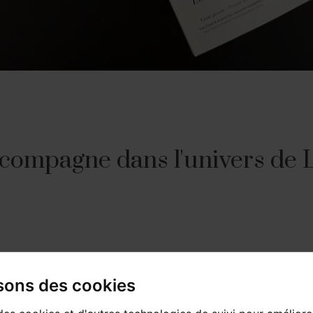
compagne dans l'univers de 
dition du magazine Barnes:
isons des cookies
nco-libanaise qui se définit comme une "archéologue du futur