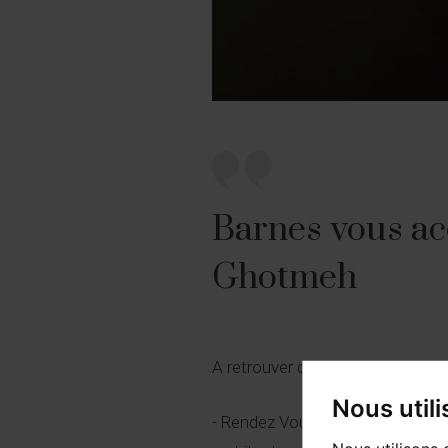
Barnes vous ac
Ghotmeh
A retrouver dans cette 33ème é
Nous util
- Rendez Vous: Lina Ghotmeh, fra