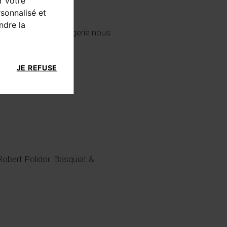
r votre
sonnalisé et
ndre la
ie, joaillerie et horlogerie nous
JE REFUSE
 Robert Polidor. Basquiat &