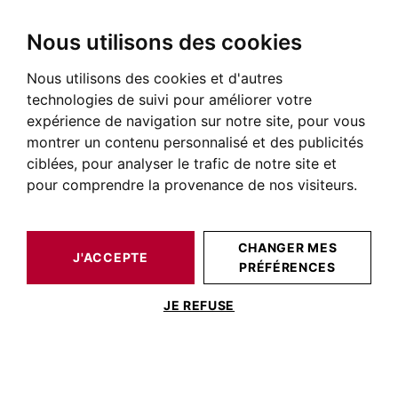
Nous utilisons des cookies
Nous utilisons des cookies et d'autres
BARNES TOULOUSE
ACTUALITÉS DE L'IMMOBILIER DE PRESTIGE
PRIX IMMOBILIER
technologies de suivi pour améliorer votre
expérience de navigation sur notre site, pour vous
Prix immobilier
montrer un contenu personnalisé et des publicités
ciblées, pour analyser le trafic de notre site et
PRIX IMMOBILIER
pour comprendre la provenance de nos visiteurs.
Aucun article dans cette rubrique
CHANGER MES
J'ACCEPTE
PRÉFÉRENCES
JE REFUSE
BARNES TOULOUSE