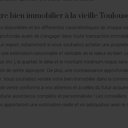
tre bien immobilier à la vieille Toulous
 disponibles et les différentes caractéristiques de chaque s
rofondie avant de s'engager dans toute transaction immobilièr
 d'un expert, notamment si vous souhaitez acheter une propriét
ne estimation raisonnable et véritable de la valeur du bien. 
eur, etc.), le quartier, le délai et le montant minimum requis se
prix de vente approprié. De plus, une connaissance approfondi
lle. Vous souhaitez vendre votre bien immobilier dans la commu
x de vente conforme à vos attentes et à celles du futur acquére
 d'une assistance complète et personnalisée ! Les conseillers 
 apporteront une estimation réelle et en adéquation avec le 