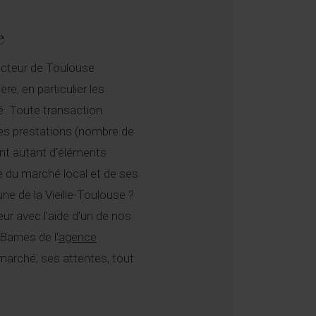
e
ecteur de Toulouse
e, en particulier les
é. Toute transaction
Les prestations (nombre de
ront autant d'éléments
e du marché local et de ses
ne de la Vieille-Toulouse ?
ur avec l'aide d'un de nos
Barnes de l'
agence
marché, ses attentes, tout