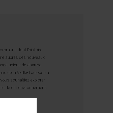
 commune dont l'histoire
aire auprès des nouveaux
élange unique de charme
e de la Vieille-Toulouse a
 vous souhaitiez explorer
le de cet environnement,
mbreuses activités et