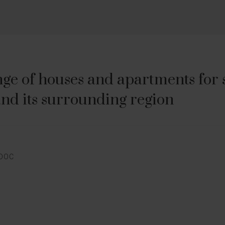
ge of houses and apartments for sa
nd its surrounding region
E
EDOC