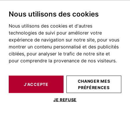
Nous utilisons des cookies
Nous utilisons des cookies et d'autres
BARNES TOULOUSE
NOS BIENS DE PRESTIGE À LA VENTE
RABASTENS
TARN
MAISON / VILLA RABASTENS 567 M²
technologies de suivi pour améliorer votre
expérience de navigation sur notre site, pour vous
montrer un contenu personnalisé et des publicités
ciblées, pour analyser le trafic de notre site et
pour comprendre la provenance de nos visiteurs.
CHANGER MES
J'ACCEPTE
PRÉFÉRENCES
MAISON / VILLA RABASTENS 567 M²
JE REFUSE
RABASTENS, ANCIEN RELAIS DE
CHASSE XVIIIème, PARC 2,3HA