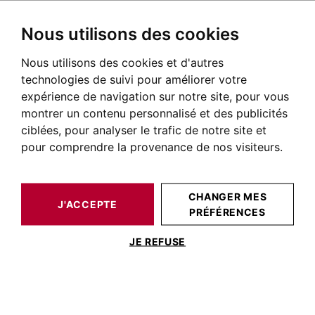
Nous utilisons des cookies
Nous utilisons des cookies et d'autres
BARNES TOULOUSE
NOS BIENS DE PRESTIGE À LA VENTE
TOULOUSE
CARMES TOULOUSE
MAISON / VILLA TOULOUSE 1 350 M²
technologies de suivi pour améliorer votre
expérience de navigation sur notre site, pour vous
montrer un contenu personnalisé et des publicités
ciblées, pour analyser le trafic de notre site et
pour comprendre la provenance de nos visiteurs.
CHANGER MES
J'ACCEPTE
PRÉFÉRENCES
MAISON / VILLA TOULOUSE 1 350 M²
JE REFUSE
TOULOUSE CARMES, IMMEUBLE DU
DÉBUT XXème siècle de 1350 m² au sol, 6