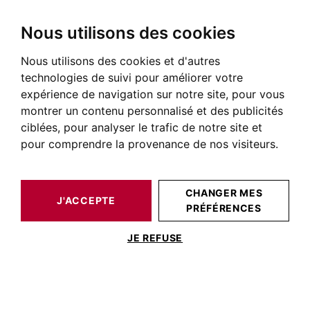
Nous utilisons des cookies
Nous utilisons des cookies et d'autres
BARNES TOULOUSE
NOS BIENS DE PRESTIGE À LA VENTE
TOULOUSE
PYRÉNÉES
MAISON / VILLA RIEUX VOLVESTRE1000M²
technologies de suivi pour améliorer votre
expérience de navigation sur notre site, pour vous
montrer un contenu personnalisé et des publicités
ciblées, pour analyser le trafic de notre site et
pour comprendre la provenance de nos visiteurs.
CHANGER MES
J'ACCEPTE
PRÉFÉRENCES
MAISON / VILLA RIEUX VOLVESTRE1000M²
JE REFUSE
Volvestre – Proche Rieux-Volvestre