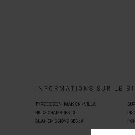
INFORMATIONS SUR LE B
TYPE DE BIEN :
MAISON / VILLA
SUR
NB DE CHAMBRES :
3
PIS
BILAN ÉMISSIONS GES :
A
HON