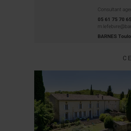
Consultant age
05 61 75 70 6
m.lefebvre@bar
BARNES Toul
C