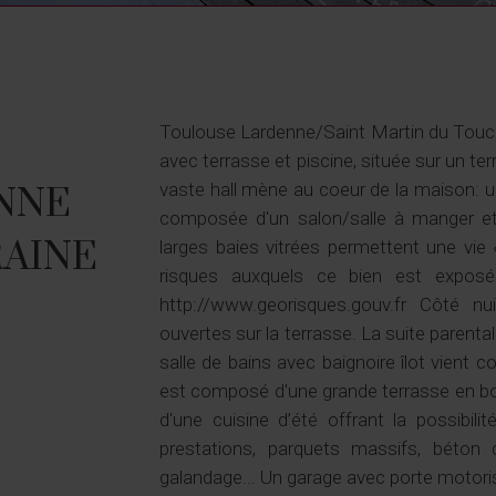
Toulouse Lardenne/Saint Martin du Touch,
avec terrasse et piscine, située sur un te
vaste hall mène au coeur de la maison: u
NNE
composée d'un salon/salle à manger et 
AINE
larges baies vitrées permettent une vie
risques auxquels ce bien est exposé
http://www.georisques.gouv.fr Côté n
ouvertes sur la terrasse. La suite parenta
salle de bains avec baignoire îlot vient 
est composé d'une grande terrasse en boi
d'une cuisine d’été offrant la possibil
prestations, parquets massifs, béton ci
galandage... Un garage avec porte motoris