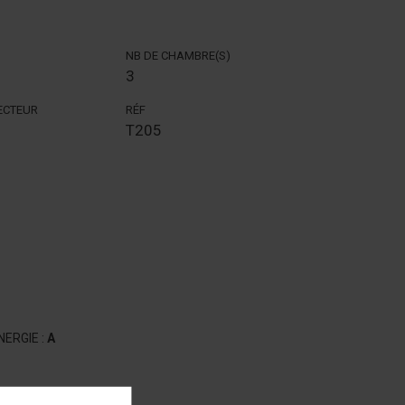
NB DE CHAMBRE(S)
3
SECTEUR
RÉF
T205
ERGIE :
A