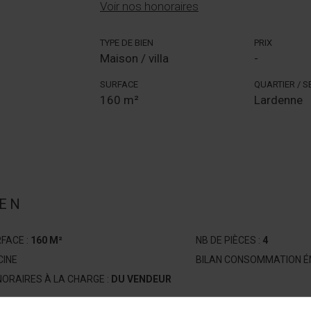
Voir nos honoraires
TYPE DE BIEN
PRIX
Maison / villa
-
SURFACE
QUARTIER / 
160 m²
Lardenne
IEN
FACE :
160 M²
NB DE PIÈCES :
4
CINE
BILAN CONSOMMATION ÉN
ORAIRES À LA CHARGE :
DU VENDEUR