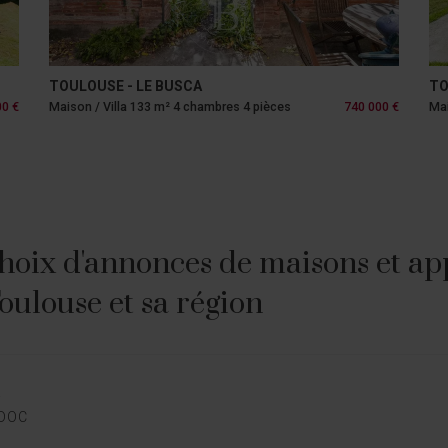
TOULOUSE - LE BUSCA
TO
00 €
Maison / Villa 133 m² 4 chambres 4 pièces
740 000 €
Mai
hoix d'annonces de maisons et ap
Toulouse et sa région
E
EDOC