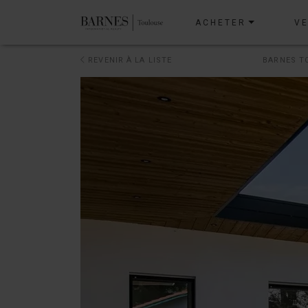
ACHETER
V
REVENIR À LA LISTE
BARNES T