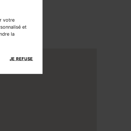
r votre
sonnalisé et
ndre la
JE REFUSE