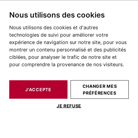
Nous utilisons des cookies
Nous utilisons des cookies et d'autres
BARNES TOULOUSE
NOS BIENS DE PRESTIGE À LA VENTE
TOULOUSE
LE BUSCA
MAISON / VILLA TOULOUSE 188 M²
technologies de suivi pour améliorer votre
expérience de navigation sur notre site, pour vous
montrer un contenu personnalisé et des publicités
ciblées, pour analyser le trafic de notre site et
pour comprendre la provenance de nos visiteurs.
CHANGER MES
J'ACCEPTE
PRÉFÉRENCES
MAISON / VILLA TOULOUSE 188 M²
JE REFUSE
BUSCA, TOULOUSAINE DE 210 M² AVEC
JARDIN.