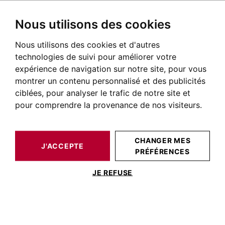
Nous utilisons des cookies
Nous utilisons des cookies et d'autres
BARNES TOULOUSE
ACTUALITÉS DE L'IMMOBILIER DE PRESTIGE
CHEZ BARNES
BARNES MAGAZINE N°37 MARTINE PROSPER & ALEXANDRE ASSOULINE
technologies de suivi pour améliorer votre
expérience de navigation sur notre site, pour vous
montrer un contenu personnalisé et des publicités
ciblées, pour analyser le trafic de notre site et
POSTÉ LE 19 MAI 2025
pour comprendre la provenance de nos visiteurs.
Barnes Magazine n°37 Martine
Prosper & Alexandre
CHANGER MES
J'ACCEPTE
Assouline
PRÉFÉRENCES
JE REFUSE