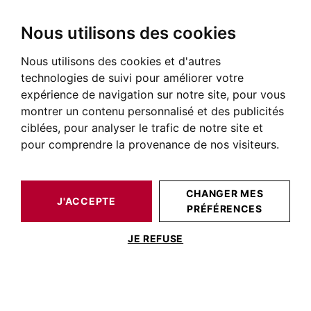
Nous utilisons des cookies
Nous utilisons des cookies et d'autres
BARNES TOULOUSE
ACTUALITÉS DE L'IMMOBILIER DE PRESTIGE
CONSEIL IMMOBILIER
LE NOUVEAU DIAGNOSTIC DE PERFORMANCE ÉNERGÉTIQUE (DPE) ENTRÉ EN VIGUEUR LE 1 JUILLET 2021.
technologies de suivi pour améliorer votre
expérience de navigation sur notre site, pour vous
montrer un contenu personnalisé et des publicités
ciblées, pour analyser le trafic de notre site et
POSTÉ LE 10 OCTOBRE 2021
pour comprendre la provenance de nos visiteurs.
Le nouveau diagnostic de
performance énergétique
CHANGER MES
J'ACCEPTE
(DPE) entré en vigueur le 1
PRÉFÉRENCES
Juillet 2021.
JE REFUSE