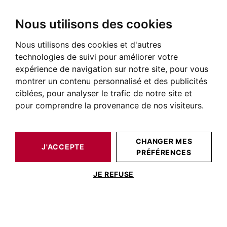
Nous utilisons des cookies
Nous utilisons des cookies et d'autres
BARNES TOULOUSE
ACTUALITÉS DE L'IMMOBILIER DE PRESTIGE
CONSEIL IMMOBILIER
LES NOUVEAUX MODES DE VIE IMMOBILIERS
technologies de suivi pour améliorer votre
expérience de navigation sur notre site, pour vous
montrer un contenu personnalisé et des publicités
ciblées, pour analyser le trafic de notre site et
POSTÉ LE 29 MARS 2021
pour comprendre la provenance de nos visiteurs.
Les nouveaux modes de vie
immobiliers
CHANGER MES
J'ACCEPTE
PRÉFÉRENCES
JE REFUSE