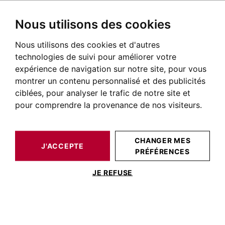
Nous utilisons des cookies
Nous utilisons des cookies et d'autres
BARNES TOULOUSE
NOS BIENS DE PRESTIGE À LA VENTE
BLAGNAC
AUTOUR DE TOULOUSE
MAISON / VILLA BLAGNAC 244 M²
technologies de suivi pour améliorer votre
expérience de navigation sur notre site, pour vous
montrer un contenu personnalisé et des publicités
ciblées, pour analyser le trafic de notre site et
pour comprendre la provenance de nos visiteurs.
CHANGER MES
J'ACCEPTE
PRÉFÉRENCES
MAISON / VILLA BLAGNAC 244 M²
JE REFUSE
MAISON D'ARCHITECTE DE 245 M² -
BLAGNAC CENTRE