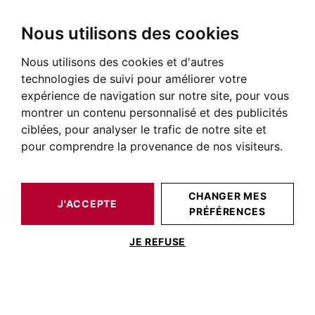
Nous utilisons des cookies
Nous utilisons des cookies et d'autres
BARNES TOULOUSE
NOS BIENS DE PRESTIGE À LA VENTE
technologies de suivi pour améliorer votre
Immobilier Saint-Etienne
expérience de navigation sur notre site, pour vous
montrer un contenu personnalisé et des publicités
Toulouse
ciblées, pour analyser le trafic de notre site et
pour comprendre la provenance de nos visiteurs.
Annonces immobilières à Toulouse Saint-Etienne
NOS BIENS À ACHETER
CHANGER MES
J'ACCEPTE
PRÉFÉRENCES
JE REFUSE