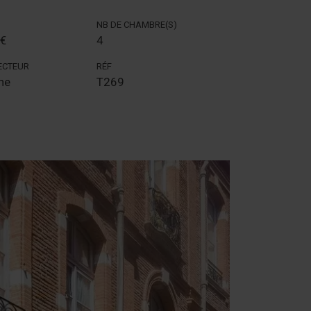
NB DE CHAMBRE(S)
 €
4
SECTEUR
RÉF
ne
T269