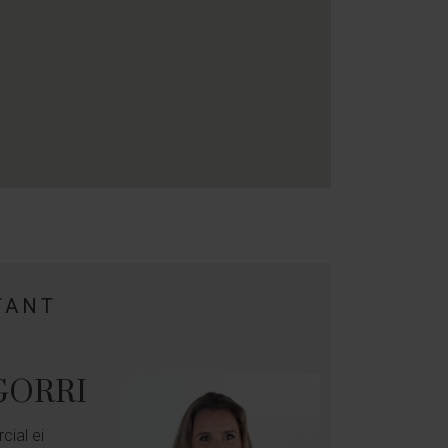
TANT
GORRI
ial ei