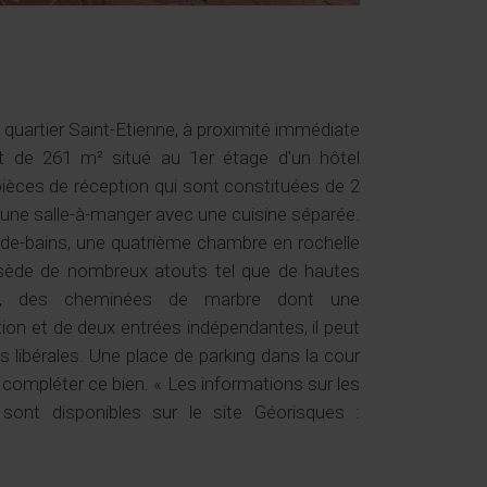
quartier Saint-Etienne, à proximité immédiate
nt de 261 m² situé au 1er étage d'un hôtel
 pièces de réception qui sont constituées de 2
d'une salle-à-manger avec une cuisine séparée.
s-de-bains, une quatrième chambre en rochelle
sède de nombreux atouts tel que de hautes
ts, des cheminées de marbre dont une
tion et de deux entrées indépendantes, il peut
ns libérales. Une place de parking dans la cour
 compléter ce bien. « Les informations sur les
sont disponibles sur le site Géorisques :