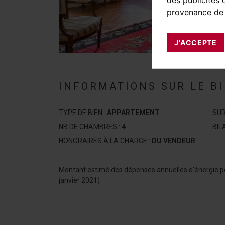
provenance de 
J'ACCEPTE
INFORMATIONS SUR LE B
TYPE DE BIEN :
APPARTEMENT
SUR
NB DE CHAMBRES :
4
BIL
HONORAIRES À LA CHARGE :
DU VENDEUR
Montant estimé des dépenses annuelles d'énergie p
janvier 2021)