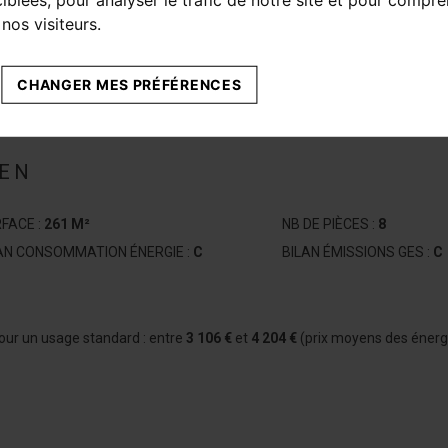
nos visiteurs.
CHANGER MES PRÉFÉRENCES
IEN
FACE :
261 M²
NB DE PIÈCES :
8
AN CONSOMMATION ÉNERGIE :
C
BILAN ÉMISSIONS GES :
C
our un usage standard : entre
3 106 €
et
4 204 €
(prix moyens des énerg