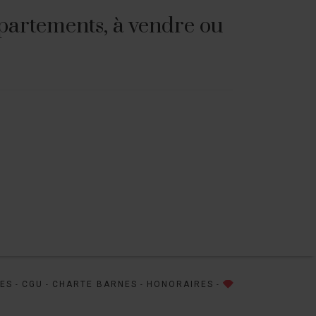
partements, à vendre ou
LES
CGU
CHARTE BARNES
HONORAIRES
-
-
-
-