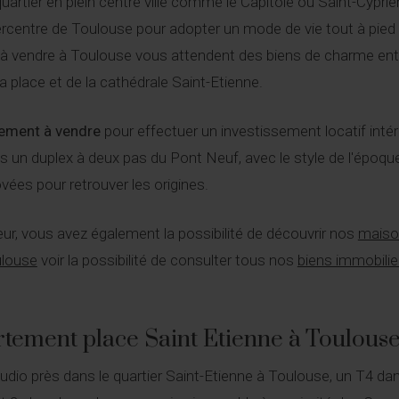
uartier en plein centre ville comme le Capitole ou Saint-Cypri
rcentre de Toulouse pour adopter un mode de vie tout à pie
à vendre à Toulouse vous attendent des biens de charme ent
 la place et de la cathédrale Saint-Etienne.
ement à vendre
pour effectuer un investissement locatif inté
 un duplex à deux pas du Pont Neuf, avec le style de l'époque
vées pour retrouver les origines.
ur, vous avez également la possibilité de découvrir nos
maison
ulouse
voir la possibilité de consulter tous nos
biens immobilie
tement place Saint Etienne à Toulous
dio près dans le quartier Saint-Etienne à Toulouse, un T4 da