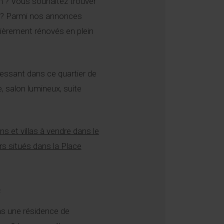
en ? Vous souhaitez trouver
d ? Parmi nos annonces
ièrement rénovés en plein
ressant dans ce quartier de
, salon lumineux, suite
s et villas à vendre dans le
rs situés dans la Place
e
ns une résidence de