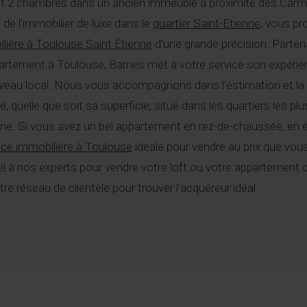
t 2 chambres dans un ancien immeuble à proximité des Carme
e l’immobilier de luxe dans le
quartier Saint-Etienne
, vous p
lière à Toulouse Saint Étienne
d'une grande précision. Partenai
artement à Toulouse, Barnes met à votre service son expéri
niveau local. Nous vous accompagnons dans l’estimation et la
quelle que soit sa superficie, situé dans les quartiers les plus
ne. Si vous avez un bel appartement en rez-de-chaussée, en é
ce immobilière à Toulouse
idéale pour vendre au prix que vou
pel à nos experts pour vendre votre loft ou votre appartement 
tre réseau de clientèle pour trouver l’acquéreur idéal.