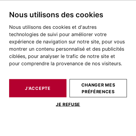
Nous utilisons des cookies
Nous utilisons des cookies et d'autres
BARNES TOULOUSE
ACTUALITÉS DE L'IMMOBILIER DE PRESTIGE
CONSEIL IMMOBILIER
MAISONS D'ARCHITECTE À VENDRE À TOULOUSE ET SES ENVIRONS
technologies de suivi pour améliorer votre
expérience de navigation sur notre site, pour vous
montrer un contenu personnalisé et des publicités
ciblées, pour analyser le trafic de notre site et
POSTÉ LE 08 JUIN 2026
pour comprendre la provenance de nos visiteurs.
Maisons d'architecte à vendre
à Toulouse et ses environs
CHANGER MES
J'ACCEPTE
PRÉFÉRENCES
JE REFUSE