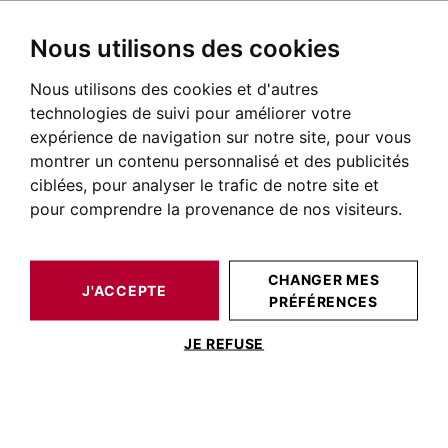
Nous utilisons des cookies
Nous utilisons des cookies et d'autres
BARNES TOULOUSE
ACTUALITÉS DE L'IMMOBILIER DE PRESTIGE
CONSEIL IMMOBILIER
MAISONS AVEC VUE SUR LA GARONNE À VENDRE À TOULOUSE ET SES ENVIRONS
technologies de suivi pour améliorer votre
expérience de navigation sur notre site, pour vous
montrer un contenu personnalisé et des publicités
ciblées, pour analyser le trafic de notre site et
POSTÉ LE 20 AVRIL 2026
pour comprendre la provenance de nos visiteurs.
Maisons avec vue sur la
Garonne à vendre à Toulouse
CHANGER MES
J'ACCEPTE
et ses environs
PRÉFÉRENCES
JE REFUSE